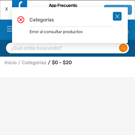
App Frecuento
X
Ver en App
Descárgala Gratis
Categorías
Error al consultar productos
0
Inicio
Categorías
$0 - $20