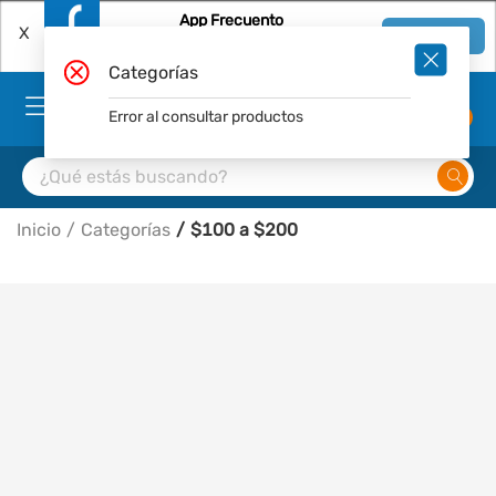
App Frecuento
X
Ver en App
Descárgala Gratis
Categorías
Error al consultar productos
0
Inicio
Categorías
$100 a $200