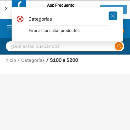
App Frecuento
X
Ver en App
Descárgala Gratis
Categorías
Error al consultar productos
0
Inicio
Categorías
$100 a $200