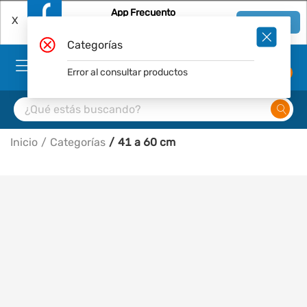
App Frecuento
X
Ver en App
Descárgala Gratis
Categorías
Error al consultar productos
0
Inicio
Categorías
41 a 60 cm