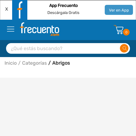
App Frecuento
X
Ver en App
Descárgala Gratis
0
Inicio
Categorías
Abrigos