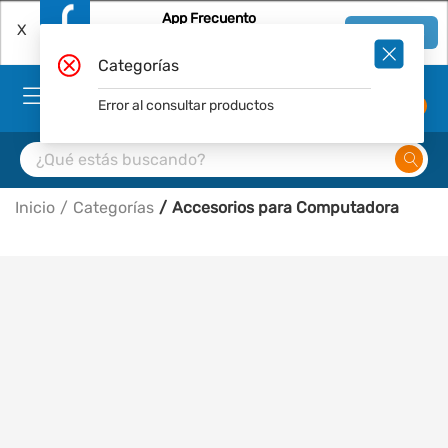
App Frecuento
X
Ver en App
Descárgala Gratis
Categorías
Error al consultar productos
0
Inicio
Categorías
Accesorios para Computadora