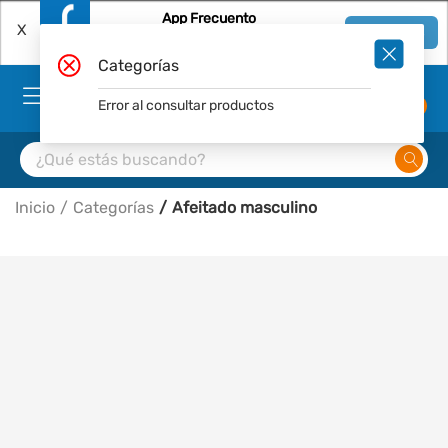
App Frecuento
X
Ver en App
Descárgala Gratis
Categorías
Error al consultar productos
0
Inicio
Categorías
Afeitado masculino