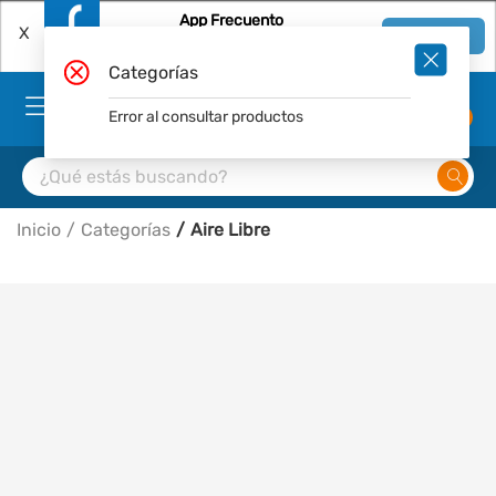
App Frecuento
X
Ver en App
Descárgala Gratis
Categorías
Error al consultar productos
0
Inicio
Categorías
Aire Libre