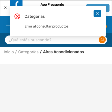
App Frecuento
X
Ver en App
Descárgala Gratis
Categorías
Error al consultar productos
0
Inicio
Categorías
Aires Acondicionados