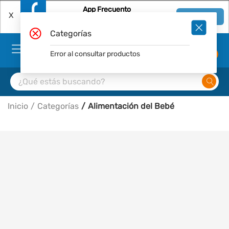
App Frecuento
X
Ver en App
Descárgala Gratis
Categorías
Error al consultar productos
0
Inicio
Categorías
Alimentación del Bebé