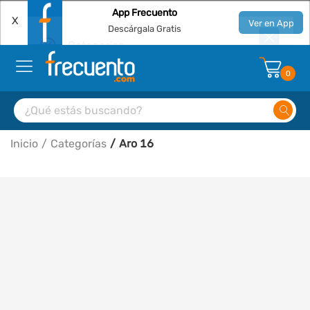
App Frecuento
X
Ver en App
Descárgala Gratis
0
Inicio
Categorías
Aro 16