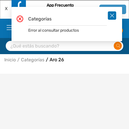
App Frecuento
X
Ver en App
Descárgala Gratis
Categorías
Error al consultar productos
0
Inicio
Categorías
Aro 26