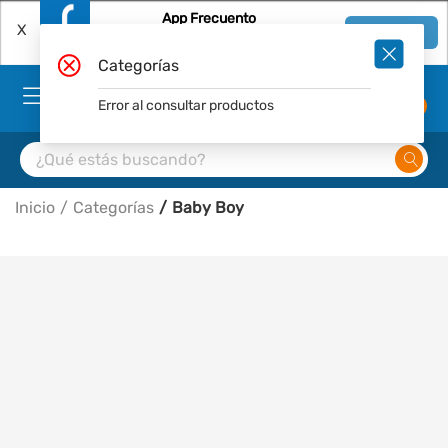
App Frecuento
X
Ver en App
Descárgala Gratis
Categorías
Error al consultar productos
0
Inicio
Categorías
Baby Boy