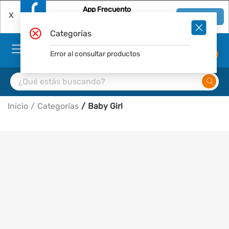
App Frecuento
X
Ver en App
Descárgala Gratis
Categorías
Error al consultar productos
0
Inicio
Categorías
Baby Girl