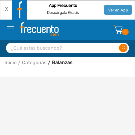
App Frecuento
X
Ver en App
Descárgala Gratis
0
Inicio
Categorías
Balanzas