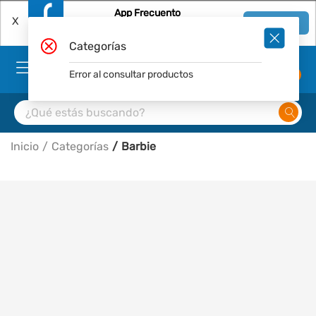
App Frecuento
X
Ver en App
Descárgala Gratis
Categorías
Error al consultar productos
0
Inicio
Categorías
Barbie