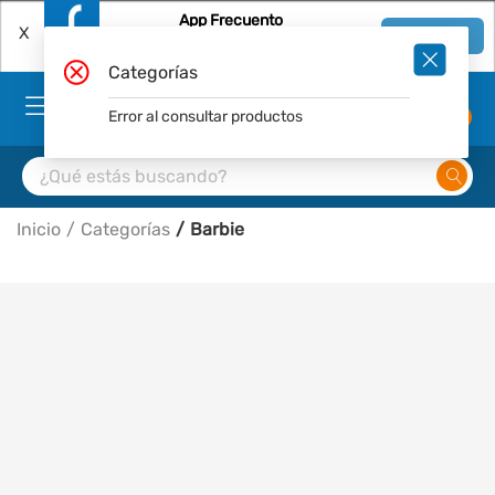
App Frecuento
X
Ver en App
Descárgala Gratis
Categorías
Error al consultar productos
0
Inicio
Categorías
Barbie