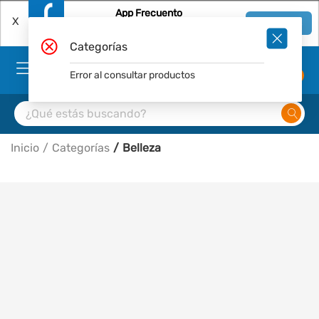
App Frecuento
X
Ver en App
Descárgala Gratis
Categorías
Error al consultar productos
0
Inicio
Categorías
Belleza