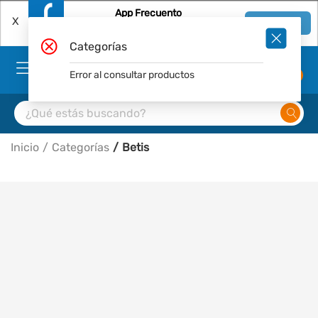
App Frecuento
X
Ver en App
Descárgala Gratis
Categorías
Error al consultar productos
0
Inicio
Categorías
Betis