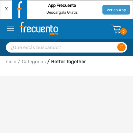
App Frecuento
X
Ver en App
Descárgala Gratis
0
Inicio
Categorías
Better Together