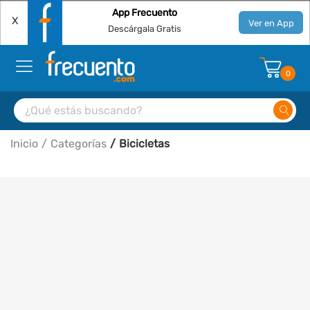
App Frecuento
X
Ver en App
Descárgala Gratis
0
Inicio
Categorías
Bicicletas