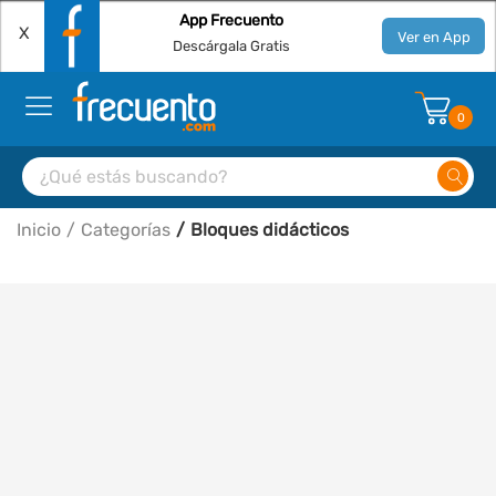
App Frecuento
X
Ver en App
Descárgala Gratis
0
Inicio
Categorías
Bloques didácticos