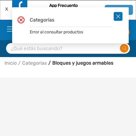
App Frecuento
X
Ver en App
Descárgala Gratis
Categorías
Error al consultar productos
0
Inicio
Categorías
Bloques y juegos armables