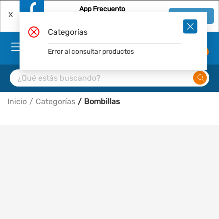
App Frecuento
X
Ver en App
Descárgala Gratis
Categorías
Error al consultar productos
0
Inicio
Categorías
Bombillas