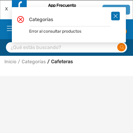
App Frecuento
X
Ver en App
Descárgala Gratis
Categorías
Error al consultar productos
0
Inicio
Categorías
Cafeteras