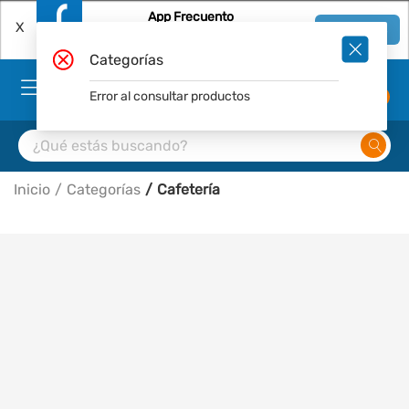
App Frecuento
X
Ver en App
Descárgala Gratis
Categorías
Error al consultar productos
0
Inicio
Categorías
Cafetería