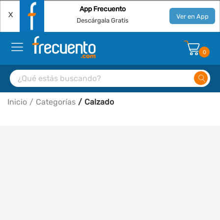
App Frecuento
X
Ver en App
Descárgala Gratis
0
Inicio
Categorías
Calzado