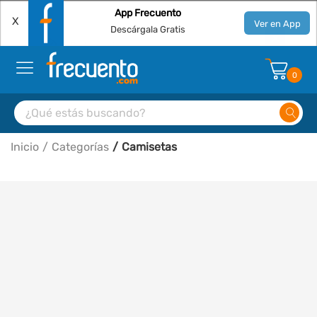
App Frecuento
X
Ver en App
Descárgala Gratis
0
Inicio
Categorías
Camisetas