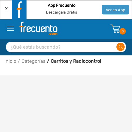
App Frecuento
X
Ver en App
Descárgala Gratis
0
Inicio
Categorías
Carritos y Radiocontrol