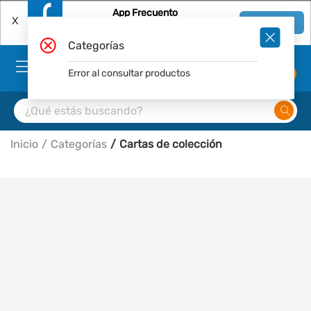
App Frecuento
X
Ver en App
Descárgala Gratis
Categorías
Error al consultar productos
0
Inicio
Categorías
Cartas de colección