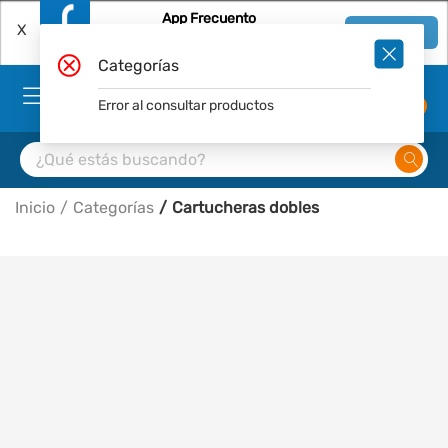
App Frecuento
X
Ver en App
Descárgala Gratis
Categorías
Error al consultar productos
0
Inicio
Categorías
Cartucheras dobles