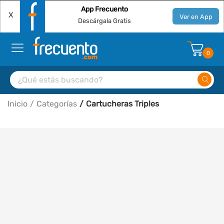
App Frecuento
X
Ver en App
Descárgala Gratis
0
Inicio
Categorías
Cartucheras Triples