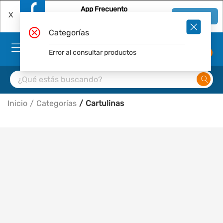
App Frecuento
X
Ver en App
Descárgala Gratis
Categorías
Error al consultar productos
0
Inicio
Categorías
Cartulinas