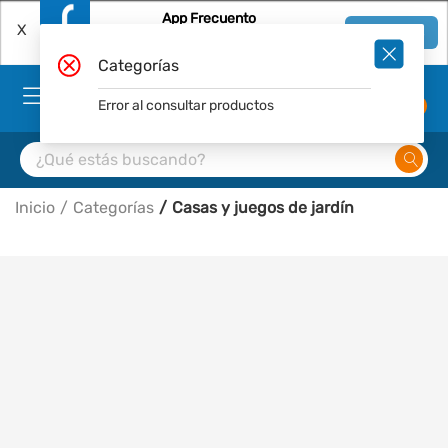
App Frecuento
X
Ver en App
Descárgala Gratis
Categorías
Error al consultar productos
0
Inicio
Categorías
Casas y juegos de jardín