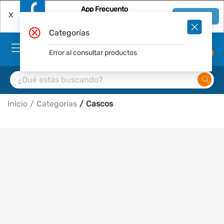
App Frecuento
X
Ver en App
Descárgala Gratis
Categorías
Error al consultar productos
0
Inicio
Categorías
Cascos