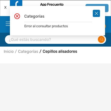
App Frecuento
X
Ver en App
Descárgala Gratis
Categorías
Error al consultar productos
0
Inicio
Categorías
Cepillos alisadores