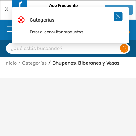
App Frecuento
X
Ver en App
Descárgala Gratis
Categorías
Error al consultar productos
0
Inicio
Categorías
Chupones, Biberones y Vasos