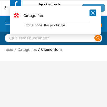
App Frecuento
X
Ver en App
Descárgala Gratis
Categorías
Error al consultar productos
0
Inicio
Categorías
Clementoni