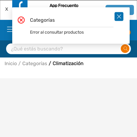
App Frecuento
X
Ver en App
Descárgala Gratis
Categorías
Error al consultar productos
0
Inicio
Categorías
Climatización