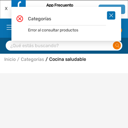
App Frecuento
X
Ver en App
Descárgala Gratis
Categorías
Error al consultar productos
0
Inicio
Categorías
Cocina saludable