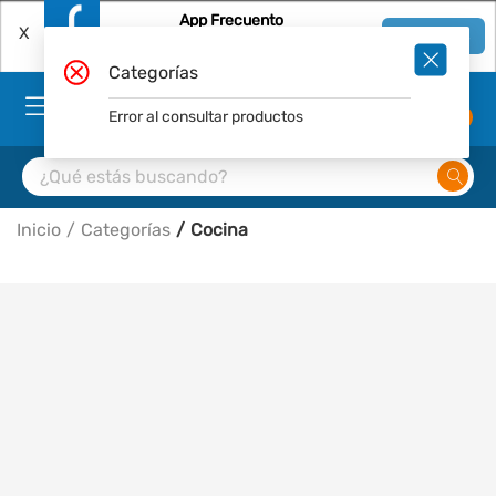
App Frecuento
X
Ver en App
Descárgala Gratis
Categorías
Error al consultar productos
0
Inicio
Categorías
Cocina