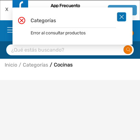
App Frecuento
X
Ver en App
Descárgala Gratis
Categorías
Error al consultar productos
0
Inicio
Categorías
Cocinas