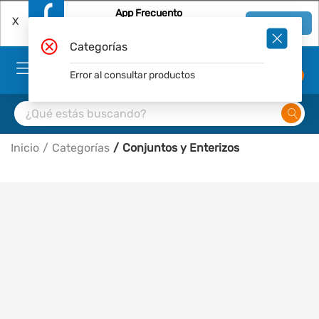
App Frecuento
X
Ver en App
Descárgala Gratis
Categorías
Error al consultar productos
0
Inicio
Categorías
Conjuntos y Enterizos