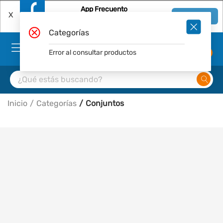
App Frecuento
X
Ver en App
Descárgala Gratis
Categorías
Error al consultar productos
0
Inicio
Categorías
Conjuntos