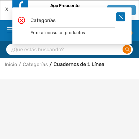
App Frecuento
X
Ver en App
Descárgala Gratis
Categorías
Error al consultar productos
0
Inicio
Categorías
Cuadernos de 1 Línea