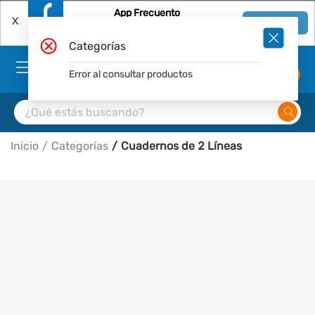
App Frecuento
X
Ver en App
Descárgala Gratis
Categorías
Error al consultar productos
0
Inicio
Categorías
Cuadernos de 2 Líneas