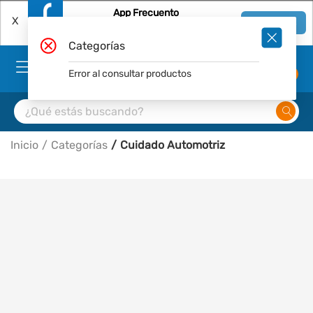
App Frecuento
X
Ver en App
Descárgala Gratis
Categorías
Error al consultar productos
0
Inicio
Categorías
Cuidado Automotriz