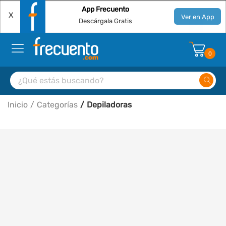
App Frecuento
X
Ver en App
Descárgala Gratis
0
Inicio
Categorías
Depiladoras