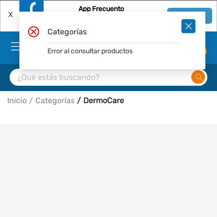
App Frecuento
X
Ver en App
Descárgala Gratis
Categorías
Error al consultar productos
0
Inicio
Categorías
DermoCare