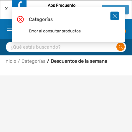
App Frecuento
X
Ver en App
Descárgala Gratis
Categorías
Error al consultar productos
0
Inicio
Categorías
Descuentos de la semana